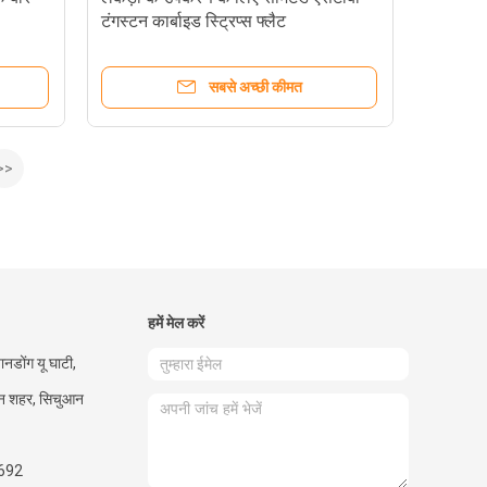
टंगस्टन कार्बाइड स्ट्रिप्स फ्लैट
सबसे अच्छी कीमत
>>
हमें मेल करें
डोंग यू घाटी,
ान शहर, सिचुआन
692