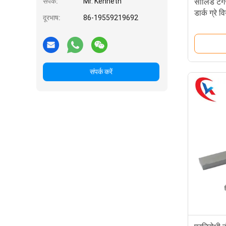
संपर्क:
Mr. Kenneth
सॉलिड टंगस्
डार्क ग्रे व
दूरभाष:
86-19559219692
संपर्क करें