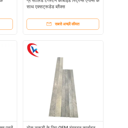
ॉक
ग्रे सॉलिड टंगस्टन कार्बाइड स्ट्रिप्स एंगल्स के
साथ एक्सट्रूडेड ब्लैंक्स
सबसे अच्छी कीमत
क्स पहनें
ठोस लकड़ी के लिए OEM टंगस्टन कार्बाइड