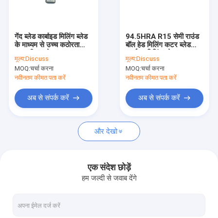
कारखाना भ्रमण
गुणवत्ता नियंत्रण
गेंद ब्लेड कार्बाइड मिलिंग ब्लेड
94.5HRA R15 सेमी राउंड
के माध्यम से उच्च कठोरता
बॉल हेड मिलिंग कटर ब्लेड
संपर्क करें
सामग्री डाइजेट
कार्बाइड मिलिंग ब्लेड
मूल्य:
Discuss
मूल्य:
Discuss
MOQ:
चर्चा करना
MOQ:
चर्चा करना
समाचार
नवीनतम कीमत पता करें
नवीनतम कीमत पता करें
एक उद्धरण की विनती करे
अब से संपर्क करें
अब से संपर्क करें
और देखो
टंगस्टन कार्बाइड उपकरण
टंगस्टन कार्बाइड सम्मिलित करता है
एक संदेश छोड़ें
हम जल्दी से जवाब देंगे
कार्बाइड ग्रूविंग आवेषण
कार्बाइड मिलिंग आवेषण