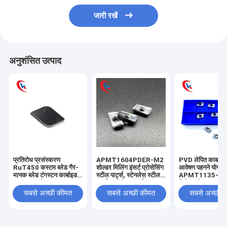
जारी रखें
अनुशंसित उत्पाद
प्रतिरोध प्रसंस्करण
APMT1604PDER-M2
PVD लेपित कार्बाइड
RuT450 कस्टम ब्लेड गैर-
शोल्डर मिलिंग इंसर्ट प्रोसेसिंग
आवेषण पहनने योग्य
मानक ब्लेड टंगस्टन कार्बाइड
स्टील पार्ट्स, स्टेनलेस स्टील
APMT1135-H2 का
उपकरण पहनें
कार्बाइड मिलिंग इंसर्ट
मिलिंग ब्लेड
सबसे अच्छी कीमत
सबसे अच्छी कीमत
सबसे अच्छी 