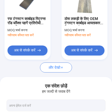
कारखाना भ्रमण
गुणवत्ता नियंत्रण
रफ टंगस्टन कार्बाइड स्ट्रिप्स
ठोस लकड़ी के लिए OEM
रॉड ब्लैंक्स पहनें प्रतिरोधी
टंगस्टन कार्बाइड आयताकार
संपर्क करें
अनुकूलित
स्ट्रिप्स फ्लैट बार
MOQ:
चर्चा करना
MOQ:
चर्चा करना
नवीनतम कीमत पता करें
नवीनतम कीमत पता करें
समाचार
एक उद्धरण की विनती करे
अब से संपर्क करें
अब से संपर्क करें
और देखो
टंगस्टन कार्बाइड उपकरण
टंगस्टन कार्बाइड सम्मिलित करता है
एक संदेश छोड़ें
हम जल्दी से जवाब देंगे
कार्बाइड ग्रूविंग आवेषण
कार्बाइड मिलिंग आवेषण