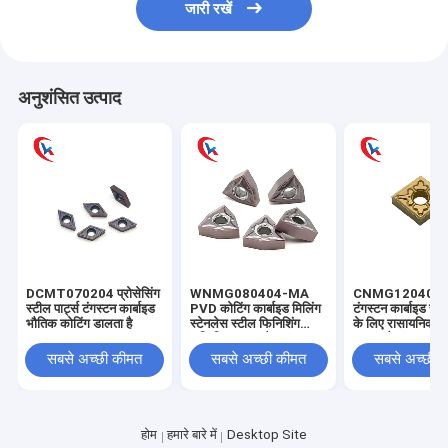
जारी रखें
अनुशंसित उत्पाद
DCMT070204 प्रोसेसिंग
WNMG080404-MA
CNMG120404
स्टील पार्ट्स टंगस्टन कार्बाइड
PVD कोटिंग कार्बाइड मिलिंग
टंगस्टन कार्बाइड स्टी
भौतिक कोटिंग डालता है
स्टेनलेस स्टील फिनिशिंग
के लिए रासायनिक को
सम्मिलित करता है
डालता है
सबसे अच्छी कीमत
सबसे अच्छी कीमत
सबसे अच्छी 
होम
हमारे बारे में
Desktop Site