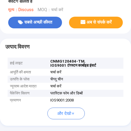
कोटिंग डालता है
मूल्य：Discuss
MOQ：चर्चा करें
सबसे अच्छी कीमत
अब से संपर्क करें
उत्पाद विवरण
,
CNMG120404-TM
हाई लाइट
IOS9001 टंगस्टन कार्बाइड इंसर्ट
आपूर्ति की क्षमता
चर्चा करें
उत्पत्ति के प्लेस
चेंगदू चीन
न्यूनतम आदेश मात्रा
चर्चा करें
पैकेजिंग विवरण
प्लास्टिक फोम और डिब्बों
प्रमाणन
IOS9001:2008
और देखो