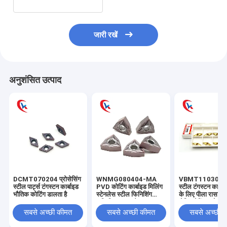
जारी रखें
अनुशंसित उत्पाद
DCMT070204 प्रोसेसिंग
WNMG080404-MA
VBMT110304-मु
स्टील पार्ट्स टंगस्टन कार्बाइड
PVD कोटिंग कार्बाइड मिलिंग
स्टील टंगस्टन कार्ब
भौतिक कोटिंग डालता है
स्टेनलेस स्टील फिनिशिंग
के लिए पीला रासायन
सम्मिलित करता है
लेपित बोरिंग आवेषण
सबसे अच्छी कीमत
सबसे अच्छी कीमत
सबसे अच्छी 