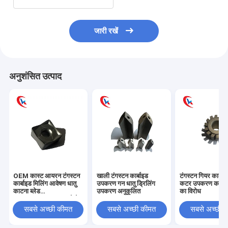
जारी रखें
अनुशंसित उत्पाद
OEM कास्ट आयरन टंगस्टन
खाली टंगस्टन कार्बाइड
टंगस्टन गियर कार्बाइ
कार्बाइड मिलिंग आवेषण धातु
उपकरण गन धातु ड्रिलिंग
कटर उपकरण कस्टम
काटना ब्लेड
उपकरण अनुकूलित
का विरोध
SNMU130508 काटने के
उपकरण आवेषण
सबसे अच्छी कीमत
सबसे अच्छी कीमत
सबसे अच्छी 